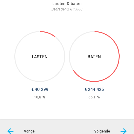
Lasten & baten
Bedragen x € 1.000
LASTEN
BATEN
€
40.299
€
244.425
10,8 %
66,1 %
Vorige
Volgende