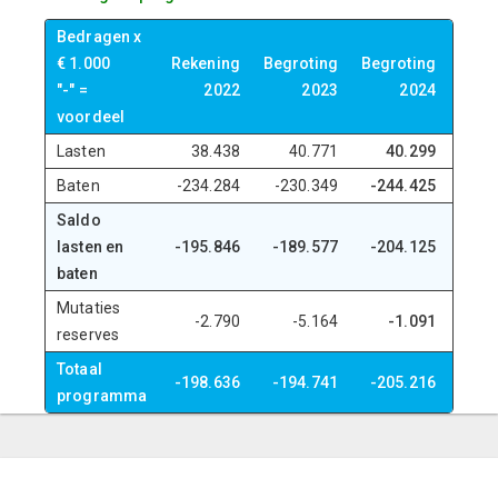
Bedragen x
€ 1.000
Rekening
Begroting
Begroting
Begr
"-" =
2022
2023
2024
voordeel
Lasten
38.438
40.771
40.299
4
Baten
-234.284
-230.349
-244.425
-25
Saldo
lasten en
-195.846
-189.577
-204.125
-20
baten
Mutaties
-2.790
-5.164
-1.091
reserves
Totaal
-198.636
-194.741
-205.216
-20
programma