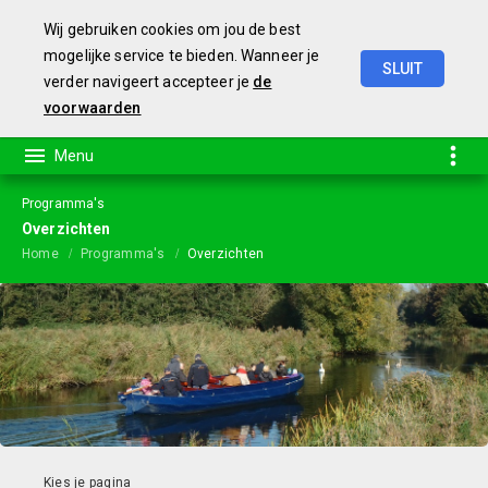
Wij gebruiken cookies om jou de best
mogelijke service te bieden. Wanneer je
SLUIT
verder navigeert accepteer je
de
Begroting
2024
voorwaarden
Programma's
Overzichten
Home
Programma's
Overzichten